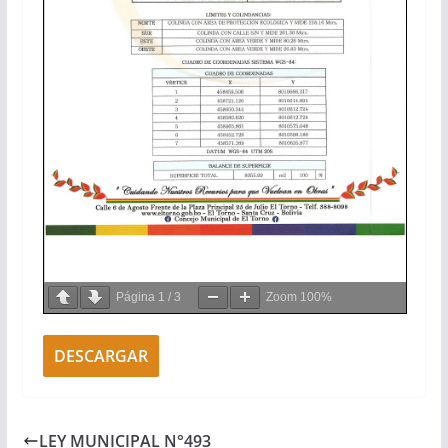
Página
1
/
3
Zoom
100%
DESCARGAR
LEY MUNICIPAL N°493