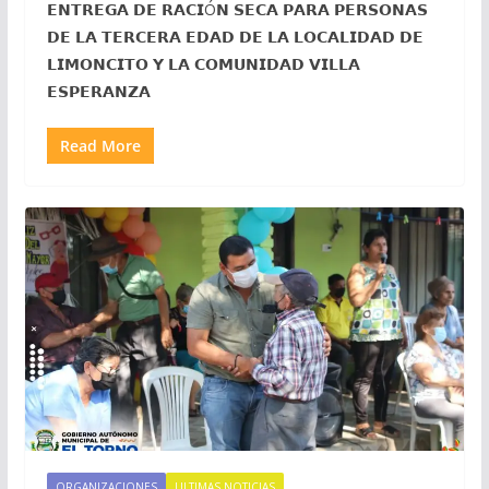
𝗘𝗡𝗧𝗥𝗘𝗚𝗔 𝗗𝗘 𝗥𝗔𝗖𝗜Ó𝗡 𝗦𝗘𝗖𝗔 𝗣𝗔𝗥𝗔 𝗣𝗘𝗥𝗦𝗢𝗡𝗔𝗦
𝗗𝗘 𝗟𝗔 𝗧𝗘𝗥𝗖𝗘𝗥𝗔 𝗘𝗗𝗔𝗗 𝗗𝗘 𝗟𝗔 𝗟𝗢𝗖𝗔𝗟𝗜𝗗𝗔𝗗 𝗗𝗘
𝗟𝗜𝗠𝗢𝗡𝗖𝗜𝗧𝗢 𝗬 𝗟𝗔 𝗖𝗢𝗠𝗨𝗡𝗜𝗗𝗔𝗗 𝗩𝗜𝗟𝗟𝗔
𝗘𝗦𝗣𝗘𝗥𝗔𝗡𝗭𝗔
Read More
ORGANIZACIONES
ULTIMAS NOTICIAS