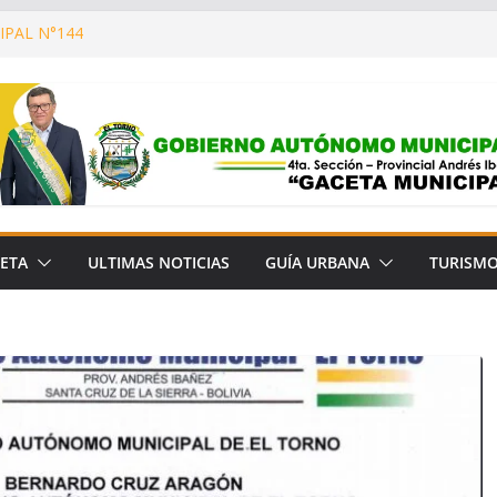
IPAL N°144
ONSTRUYENDO UN MUNICIPIO CON MÁS
Y MEJOR CALIDAD DE VIDA!
OOPERACIÓN CON LA FUNDACIÓN PARA
N DEL BOSQUE CHIQUITANO (FCBC)
 MUNICIPAL N° 657/2026
PAL N° 145
ETA
ULTIMAS NOTICIAS
GUÍA URBANA
TURISM