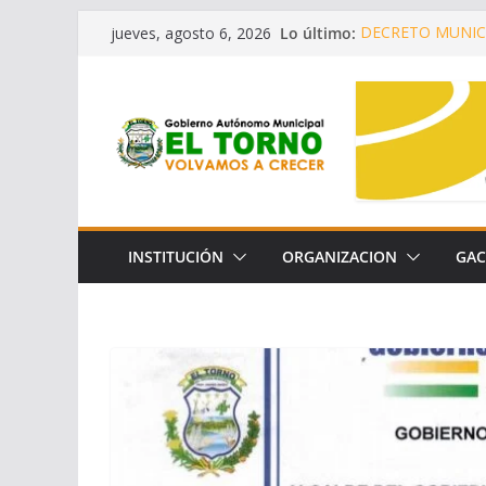
Saltar
Lo último:
DECRETO MUNIC
jueves, agosto 6, 2026
al
¡SEGUIMOS C
OPORTUNIDADES 
contenido
CONVENIO DE C
LA CONSERVACIÓ
LEY AUTONÓMICA
DECRETO MUNICI
INSTITUCIÓN
ORGANIZACION
GAC