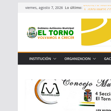
Saltar
Lo último:
DECRETO MUNIC
viernes, agosto 7, 2026
al
💧 ¡SEGUIMOS 
OPORTUNIDADES
contenido
CONVENIO DE C
LA CONSERVACI
LEY AUTONÓMIC
DECRETO MUNIC
INSTITUCIÓN
ORGANIZACION
GAC