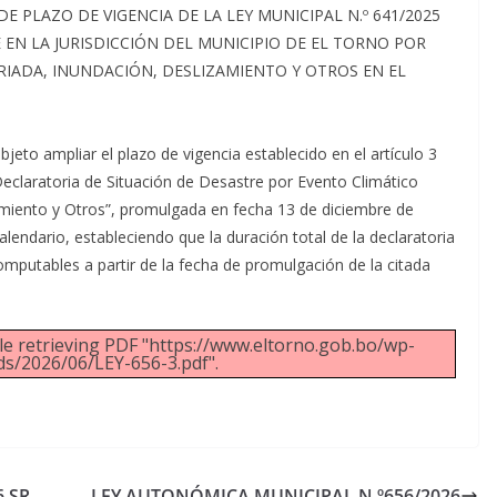
 PLAZO DE VIGENCIA DE LA LEY MUNICIPAL N.º 641/2025
 EN LA JURISDICCIÓN DEL MUNICIPIO DE EL TORNO POR
 RIADA, INUNDACIÓN, DESLIZAMIENTO Y OTROS EN EL
eto ampliar el plazo de vigencia establecido en el artículo 3
eclaratoria de Situación de Desastre por Evento Climático
zamiento y Otros”, promulgada en fecha 13 de diciembre de
alendario, estableciendo que la duración total de la declaratoria
mputables a partir de la fecha de promulgación de la citada
e retrieving PDF "https://www.eltorno.gob.bo/wp-
s/2026/06/LEY-656-3.pdf".
 SR.
LEY AUTONÓMICA MUNICIPAL N.º656/2026