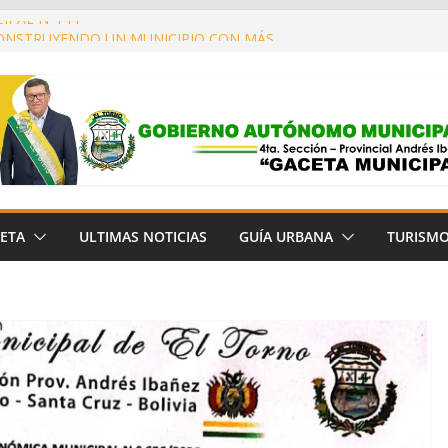
IPAL N°144
CONSTRUYENDO UN MUNICIPIO CON MÁS
 Y MEJOR CALIDAD DE VIDA!
OOPERACIÓN CON LA FUNDACIÓN PARA
ÓN DEL BOSQUE CHIQUITANO (FCBC)
A MUNICIPAL N° 657/2026
IPAL N° 145
ETA
ULTIMAS NOTICIAS
GUÍA URBANA
TURISM