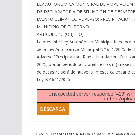
LEY AUTONÓMICA MUNICIPAL DE AMPLIACIÓN DE
DE DECLARATORIA DE SITUACIÓN DE DESASTRE
EVENTO CLIMÁTICO ADVERSO: PRECIPITACIÓN,
MUNICIPIO DE EL TORNO
ARTÍCULO 1.- (OBJETO)
La presente Ley Autonómica Municipal tiene por obj
de la Ley Autonómica Municipal N.º 641/2025 de D
Adverso “Precipitación, Riada, Inundación, Desli
2025, por un período adicional de tres (3) meses c
de desastre será de nueve (9) meses calendario co
Ley N.º 641/2025.
Unexpected server response (429) whil
content/upload
DESCARGA
LEY AUTONOMICA MUNICIPAL N° 655/2026