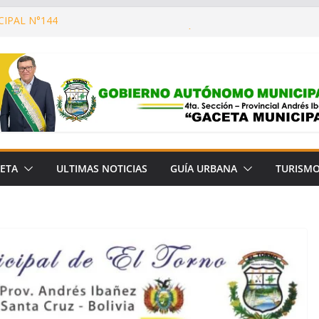
IPAL N°144
CONSTRUYENDO UN MUNICIPIO CON MÁS
 Y MEJOR CALIDAD DE VIDA!
COOPERACIÓN CON LA FUNDACIÓN PARA
ÓN DEL BOSQUE CHIQUITANO (FCBC)
A MUNICIPAL N° 657/2026
IPAL N° 145
ETA
ULTIMAS NOTICIAS
GUÍA URBANA
TURISM