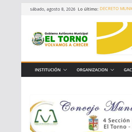
Saltar
Lo último:
DECRETO MUNIC
sábado, agosto 8, 2026
al
¡SEGUIMOS 
OPORTUNIDADES
contenido
CONVENIO DE 
LA CONSERVACI
LEY AUTONÓMIC
DECRETO MUNIC
INSTITUCIÓN
ORGANIZACION
GAC