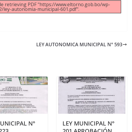
e retrieving PDF "https://www.eltorno.gob.bo/wp-
/ley-autonomia-municipal-601.pdf".
LEY AUTONOMICA MUNICIPAL N° 593
UNICIPAL N°
LEY MUNICIPAL N°
 223
201 APROBACIÓN