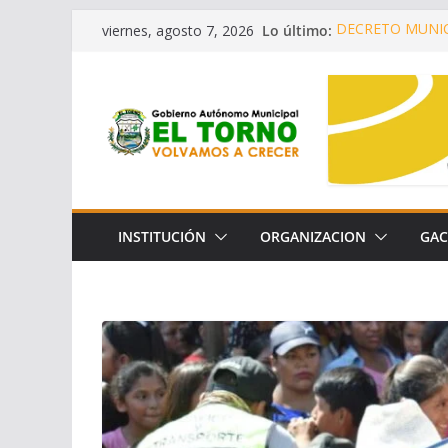
Saltar
Lo último:
DECRETO MUNIC
viernes, agosto 7, 2026
al
¡SEGUIMOS C
OPORTUNIDADES
contenido
CONVENIO DE C
LA CONSERVACI
LEY AUTONÓMIC
DECRETO MUNIC
INSTITUCIÓN
ORGANIZACION
GAC