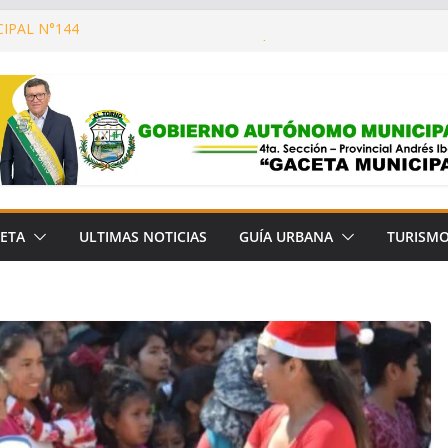
IPAL N°144
ONSTRUYENDO UN MUNICIPIO CON MÁS
 Y MEJOR CALIDAD DE VIDA!
OOPERACIÓN CON LA FUNDACIÓN PARA
ÓN DEL BOSQUE CHIQUITANO (FCBC)
A MUNICIPAL N° 657/2026
IPAL N° 145
ETA
ULTIMAS NOTICIAS
GUÍA URBANA
TURISM