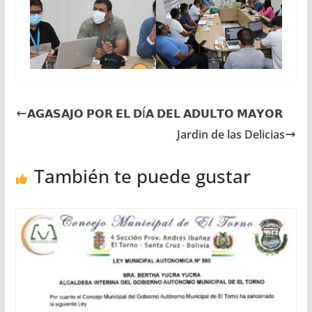
𝗔𝗚𝗔𝗦𝗔𝗝𝗢 𝗣𝗢𝗥 𝗘𝗟 𝗗Í𝗔 𝗗𝗘𝗟 𝗔𝗗𝗨𝗟𝗧𝗢 𝗠𝗔𝗬𝗢𝗥
Jardin de las Delicias
También te puede gustar