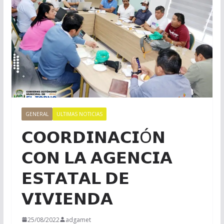
GENERAL
ULTIMAS NOTICIAS
𝗖𝗢𝗢𝗥𝗗𝗜𝗡𝗔𝗖𝗜Ó𝗡
𝗖𝗢𝗡 𝗟𝗔 𝗔𝗚𝗘𝗡𝗖𝗜𝗔
𝗘𝗦𝗧𝗔𝗧𝗔𝗟 𝗗𝗘
𝗩𝗜𝗩𝗜𝗘𝗡𝗗𝗔
25/08/2022
adgamet