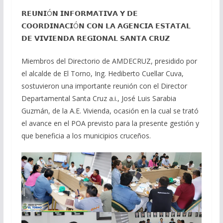
𝗥𝗘𝗨𝗡𝗜Ó𝗡 𝗜𝗡𝗙𝗢𝗥𝗠𝗔𝗧𝗜𝗩𝗔 𝗬 𝗗𝗘
𝗖𝗢𝗢𝗥𝗗𝗜𝗡𝗔𝗖𝗜Ó𝗡 𝗖𝗢𝗡 𝗟𝗔 𝗔𝗚𝗘𝗡𝗖𝗜𝗔 𝗘𝗦𝗧𝗔𝗧𝗔𝗟
𝗗𝗘 𝗩𝗜𝗩𝗜𝗘𝗡𝗗𝗔 𝗥𝗘𝗚𝗜𝗢𝗡𝗔𝗟 𝗦𝗔𝗡𝗧𝗔 𝗖𝗥𝗨𝗭
Miembros del Directorio de AMDECRUZ, presidido por
el alcalde de El Torno, Ing. Hediberto Cuellar Cuva,
sostuvieron una importante reunión con el Director
Departamental Santa Cruz a.i., José Luis Sarabia
Guzmán, de la A.E. Vivienda, ocasión en la cual se trató
el avance en el POA previsto para la presente gestión y
que beneficia a los municipios cruceños.